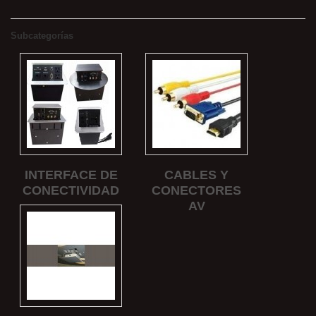
Subcategorías
INTERFACE DE
CABLES Y
CONECTIVIDAD
CONECTORES
AV