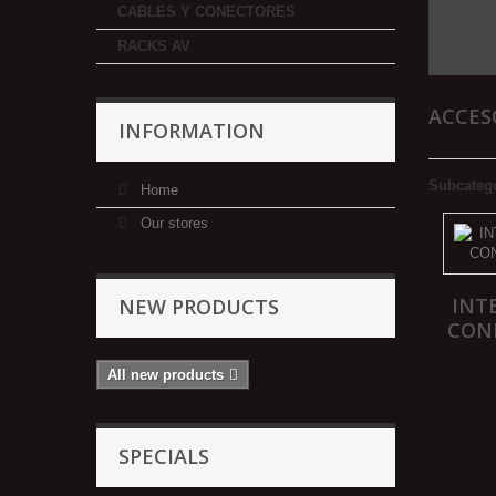
CABLES Y CONECTORES
RACKS AV
ACCES
INFORMATION
Subcateg
Home
Our stores
INT
NEW PRODUCTS
CON
All new products
SPECIALS