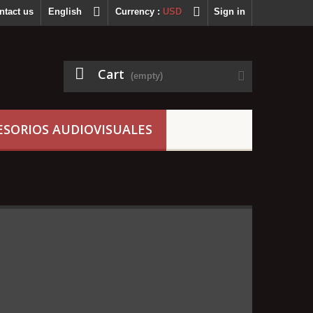
ntact us
English
Currency :
USD
Sign in
Cart
(empty)
ESORIOS AUDIOVISUALES