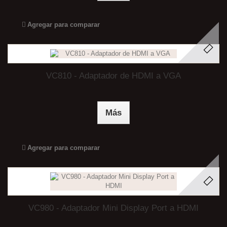
Agregar para comparar
VC810 - Adaptador de HDMI a VGA
Más
Agregar para comparar
VC980 - Adaptador Mini Display Port a HDMI