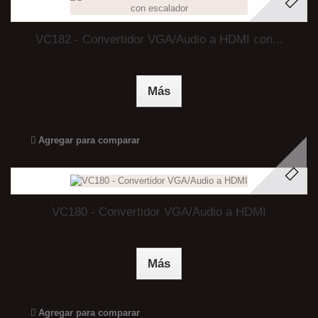
VC182 - Convertidor VGA/Audio a HDMI con...
Más
Agregar para comparar
VC180 - Convertidor VGA/Audio a HDMI
Más
Agregar para comparar