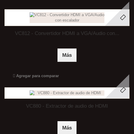
VC812 - Convertidor HDMI a VGA/Audio con...
Más
Agregar para comparar
VC880 - Extractor de audio de HDMI
Más