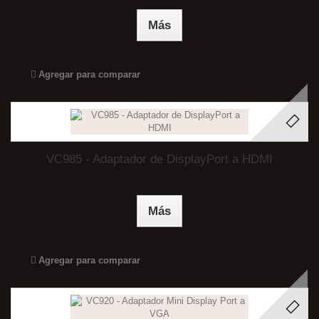
Más
Agregar para comparar
VC985 - Adaptador de DisplayPort a HDMI
Más
Agregar para comparar