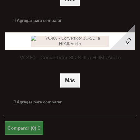
Agregar para comparar
VC480 - Convertidor 3G-SDI a HDMI/Audio
Más
Agregar para comparar
Comparar (
0
)