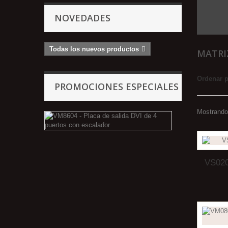
NOVEDADES
Todas los nuevos productos
MATRI
Ordenar 
PROMOCIONES ESPECIALES
Mostrando 
VM8604
-
Placa
de
salida
DVI
VS020
de
4
puertos
con
escalador
VM8604