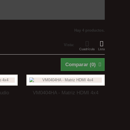
Hay 4 productos.
Vista:
Cuadrícula
Lista
Comparar (
0
)
udio
VM0404HA - Matriz HDMI 4x4