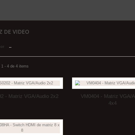
Z DE VIDEO
por
--
1 - 4 de 4 items
2 - Matriz VGA/Audio 2x2
VM0404 - Matriz VGA/A
4x4