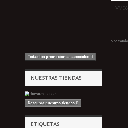
-
VM080
Placa
de
salida
DVI
de
4...
Mostrando 
Todas los promociones especiales
NUESTRAS TIENDAS
Descubra nuestras tiendas
ETIQUETAS