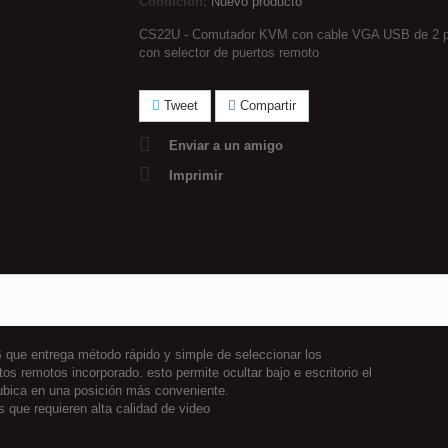
Condición:
Nuevo producto
CS22U - Comutador KVM con cable VGA USB de 2 p
con selector de puertos remoto
Tweet
Compartir
Enviar a un amigo
Imprimir
ue entrega método rápido y simple de seleccionar los
s remotos incorporado. esto permite ocultar bajo e escritorio el
ubica en una posición más conveniente.
 que requieren alta calidad de video