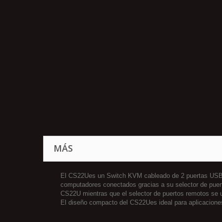
MÁS
El CS22Ues un Switch KVM cableado de 2 puertas USB q
computadores conectados gracias a su selector de puerto
CS22U mientras que el selector de puertos remotos se 
El diseño compacto del CS22Ues ideal para aplicaciones