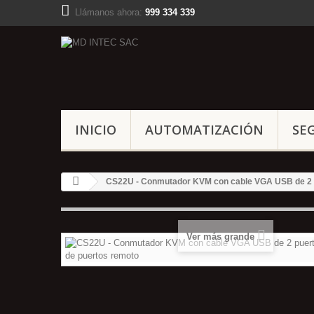
Llámanos ahora:
999 334 339
INICIO
AUTOMATIZACIÓN
SE
CS22U - Conmutador KVM con cable VGA USB de 2 p
Ver más grande