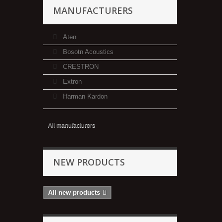
MANUFACTURERS
Aten
Bosotn Acoustics
CRESTRON
Extron
Harman Kardon
All manufacturers
NEW PRODUCTS
All new products