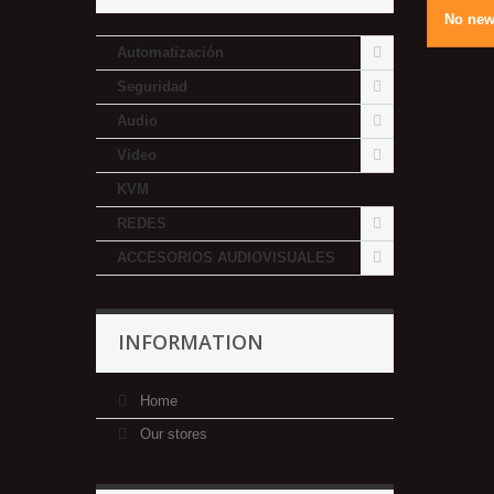
No new
Automatización
Seguridad
Audio
Video
KVM
REDES
ACCESORIOS AUDIOVISUALES
INFORMATION
Home
Our stores