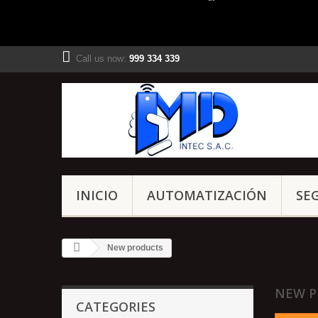
Call us now:
999 334 339
INICIO
AUTOMATIZACIÓN
SE
New products
NEW P
CATEGORIES