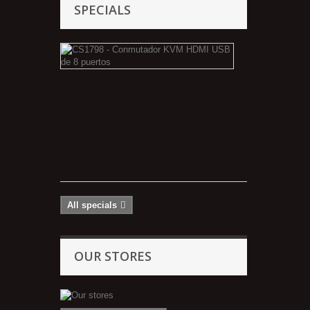
SPECIALS
CS1798
-
Conmutador
KVM
HDMI
USB
de
8
puertos
All specials
OUR STORES