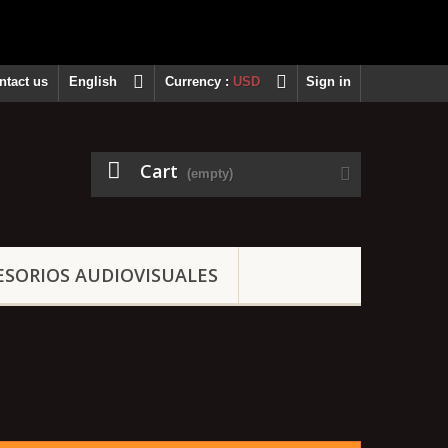
ntact us
English
Currency :
USD
Sign in
Cart
(empty)
ESORIOS AUDIOVISUALES